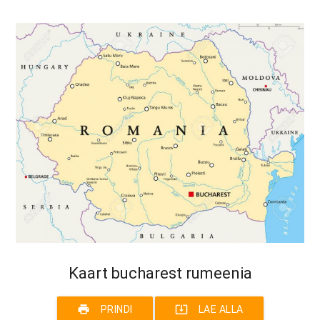
Kaart bucharest rumeenia
print
system_update_alt
PRINDI
LAE ALLA