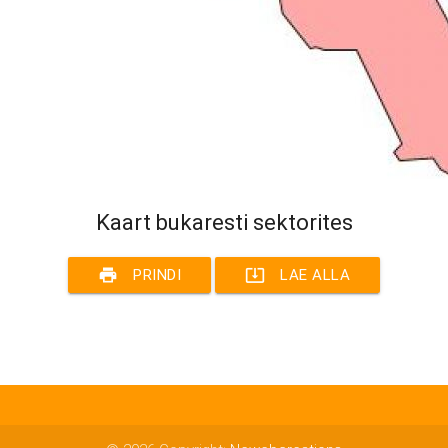
Kaart bukaresti sektorites
print
system_update_alt
PRINDI
LAE ALLA